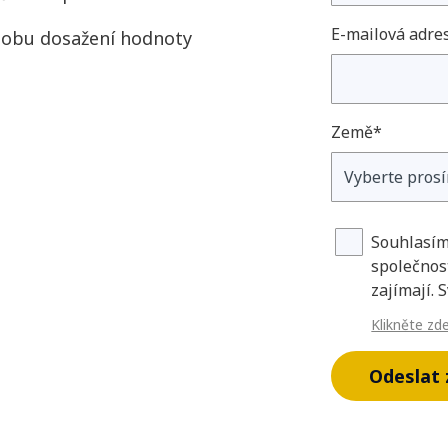
E-mailová adre
 dobu dosažení hodnoty
Země*
Souhlasím
společnos
zajímají. 
Klikněte zd
Odeslat 