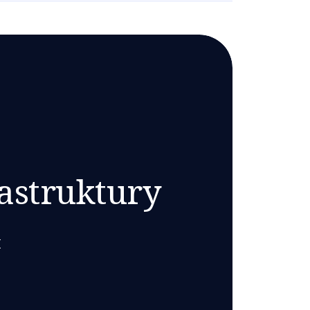
rastruktury
I