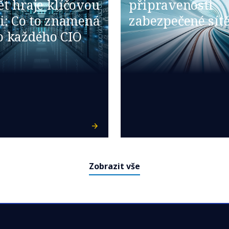
ět hraje klíčovou
připravenosti
li: Co to znamená
zabezpečené sít
o každého CIO​
Zobrazit vše