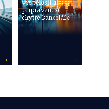
vyspělosti a
ě
připravenosti
chytré kanceláře