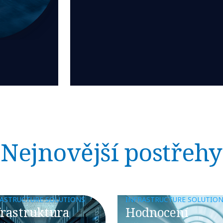
Nejnovější postřehy
RASTRUCTURE SOLUTIONS
INFRASTRUCTURE SOLUTIO
nfrastruktura
Hodnocení