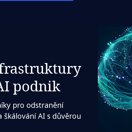
frastruktury
AI podnik
íky pro odstranění
a škálování AI s důvěrou