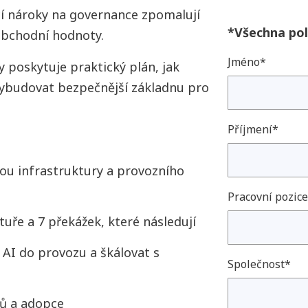
cí nároky na governance zpomalují
*Všechna pol
 obchodní hodnoty.
Jméno*
 poskytuje praktický plán, jak
vybudovat bezpečnější základnu pro
Příjmení*
ou infrastruktury a provozního
Pracovní pozic
tuře a 7 překážek, které následují
 AI do provozu a škálovat s
Společnost*
dů a adopce