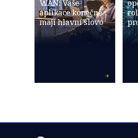
WAN: Vaše
op
aplikace konečně
ro
mají hlavní slovo​
pr