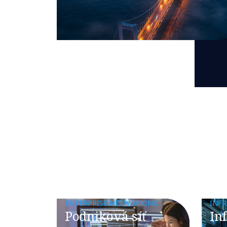
ENTERPRISE NETWORKING
INF
​​Podniková síť
​​I