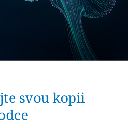
jte svou kopii
odce