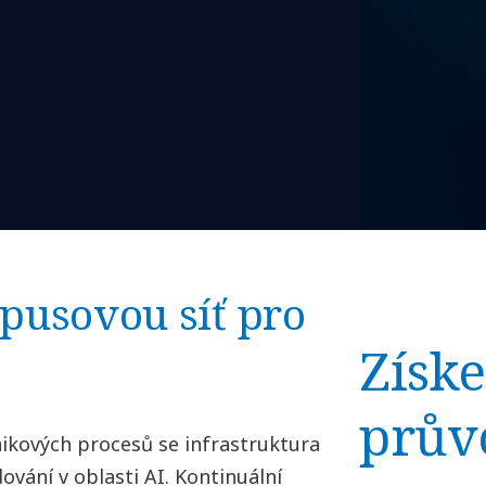
pusovou síť pro
Získe
prův
kových procesů se infrastruktura
vání v oblasti AI. Kontinuální