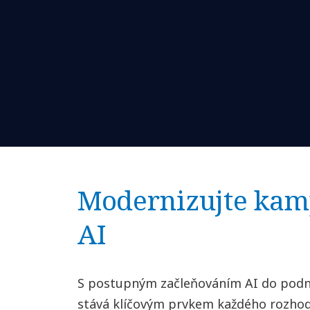
Modernizujte kam
AI
S postupným začleňováním AI do podni
stává klíčovým prvkem každého rozhodo