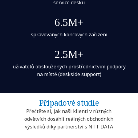
service desku
6.5M+
spravovaných koncových zařízení
2.5M+
uživatelů obsloužených prostřednictvím podpory
na místě (deskside support)
Případové studie
Přečtěte si, jak naši klienti v různých
odvětvích dosáhli reálných obchodních
výsledků díky partnerství s NTT DATA