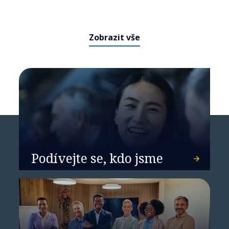
Deutsche Bahn automatizuje
migraci kódu SAP ECC do
S/4HANA
Zobrazit vše
Podívejte se, kdo jsme
Frontier AI mění pravidla
kybernetické bezpečnosti. Je vaše
organizace připravená?