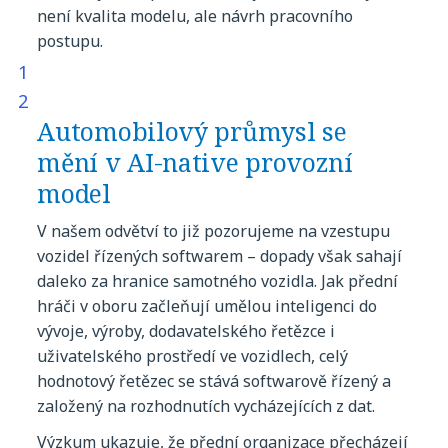
není
kvalita
modelu
, ale
návrh
pracovního
postupu
.
Automobilový
průmysl
se
mění
v
AI-native
provozní
model
V
našem
odvětví
to
již
pozorujeme
na
vzestupu
vozidel
řízených
softwarem
–
dopady
však
sahají
daleko
za
hranice
samotného
vozidla
. Jak
přední
hráči
v
oboru
začleňují
umělou
inteligenci
do
vývoje
,
výroby
,
dodavatelského
řetězce
i
uživatelského
prostředí
ve
vozidlech
,
celý
hodnotový
řetězec
se
stává
softwarově
řízený
a
založený
na
rozhodnutích
vycházejících
z dat.
Výzkum
ukazuje
,
že
přední
organizace
přecházejí