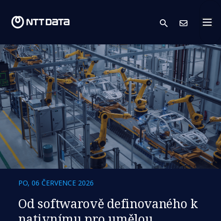
search
Kont
PO, 06 ČERVENCE 2026
​​Od softwarově definovaného k
nativnímu pro umělou