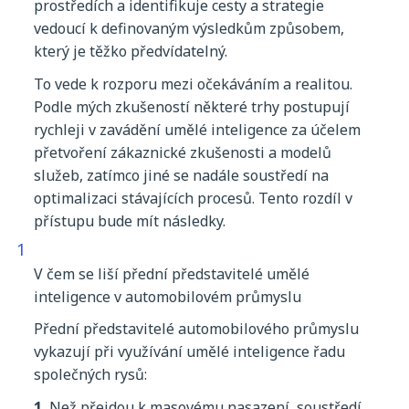
prostředích
a
identifikuje
cesty
a
strategie
vedoucí
k
definovaným
výsledkům
způsobem
,
který
je
těžko
předvídatelný
.
To
vede
k
rozporu
mezi
očekáváním
a
realitou
.
Podle
mých
zkušeností
některé
trhy
postupují
rychleji
v
zavádění
umělé
inteligence
za
účelem
přetvoření
zákaznické
zkušenosti
a
modelů
služeb
,
zatímco
jiné
se
nadále
soustředí
na
optimalizaci
stávajících
procesů
.
Tento
rozdíl
v
přístupu
bude
mít
následky
.
V
čem
se
liší
přední
představitelé
umělé
inteligence
v
automobilovém
průmyslu
Přední
představitelé
automobilového
průmyslu
vykazují
při
využívání
umělé
inteligence
řadu
společných
rysů
:
1.
Než
přejdou
k
masovému
nasazení
,
soustředí