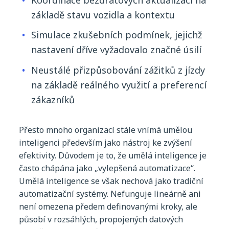
základě
stavu
vozidla
a
kontextu
Simulace
zkušebních
podmínek
,
jejichž
nastavení
dříve
vyžadovalo
značné
úsilí
Neustálé
přizpůsobování
zážitků
z
jízdy
na
základě
reálného
využití
a
preferencí
zákazníků
Přesto
mnoho
organizací
stále
vnímá
umělou
inteligenci
především
jako
nástroj
ke
zvýšení
efektivity
.
Důvodem
je to,
že
umělá
inteligence
je
často
chápána
jako
„
vylepšená
automatizace
“.
Umělá
inteligence
se
však
nechová
jako
tradiční
automatizační
systémy
.
Nefunguje
lineárně
ani
není
omezena
předem
definovanými
kroky
, ale
působí
v
rozsáhlých
,
propojených
datových