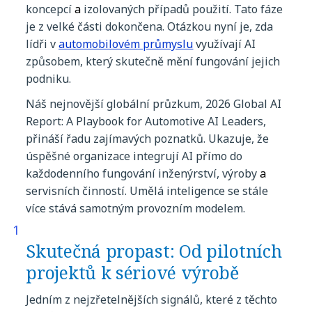
koncepcí
a
izolovaných
případů
použití
. Tato
fáze
je z
velké
části
dokončena
.
Otázkou
nyní
je,
zda
lídři
v
automobilovém průmyslu
využívají
AI
způsobem
,
který
skutečně
měn
í
fungování
jejich
podniku
.
Náš
nejnovější
globální
průzkum
,
2026 Global AI
Report: A Playbook for Automotive AI Leaders
,
přináší
řadu
zajímavých
poznatků
.
Ukazuje
,
že
úspěšné
organizace
integrují
AI
přímo
do
každodenního
fungování
inženýrství
,
výroby
a
servisních
činností
.
Umělá
inteligence
se
stále
více
stává
samotným
provozním
modelem
.
Skutečná
propast
: Od
pilotních
projektů
k
sériové
výrobě
Jedním
z
nejzřetelnějších
signálů
,
které
z
těchto