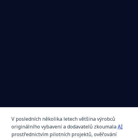
V
posledních
několika
letech
většina
výrobců
originálního
vybavení
a
dodavatelů
zkoumala
AI
prostřednictvím
pilotních
projektů
,
ověřování