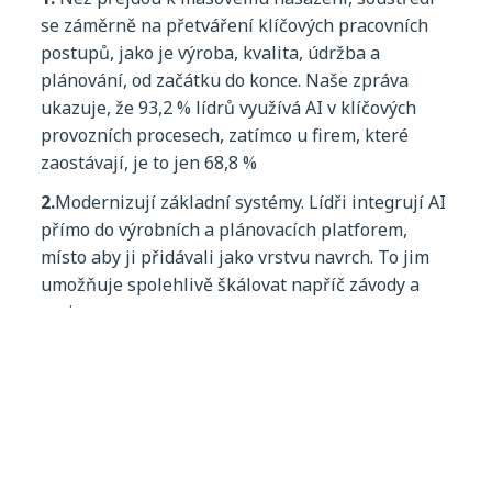
se
záměrně
na
přetváře
n
í
klíčov
ých
pracovní
ch
postup
ů
,
jako
je
výroba
,
kvalita
,
údržba
a
plánování
, od
začátku
do
konce
.
Naše
zpráva
ukazuje
,
že
93,2 %
lídrů
využívá
AI v
klíčových
provozních
procesech
,
zatímco
u
firem
,
které
zaostávají
, je to
jen
68,8 %
2.
Modernizují
základní
systémy
.
Lídři
integrují
AI
přímo
do
výrobních
a
plánovacích
platforem
,
místo
aby ji
přidávali
jako
vrstvu
navrch
. To
jim
umožňuje
spolehlivě
škálovat
napříč
závody
a
regiony
.
3.
Přistupují
k governance
jako
k
nedílné
součásti
běhu
systémů
.
V
a
utomo
b
ilovém
prům
yslu
,
kde
j
s
o
u
bezp
e
č
n
ost
a
do
d
r
ž
o
vání
předpi
s
ů
nezbyt
nou
po
dmínkou
,
je to
zásadní
.
Přibližně
dvě
třetiny
lídrů
(67,6 %)
přijaly
centralizované
modely
správy
AI,
zatímco
u
společností
,
které