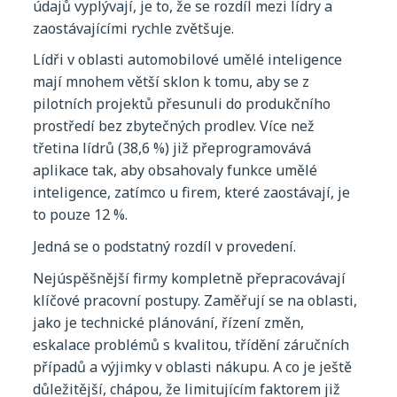
údajů
vyplývají
, je to,
že
se
rozdíl
mezi
lídry
a
zaostávajícími
rychle
zvětšuje
.
Lídři
v
oblasti
automobilové
umělé
inteligence
mají
mnohem
větší
sklon
k
tomu
, aby se z
pilotních
projektů
přesunuli
do
produkčního
prostředí
bez
zbytečných
prodlev
. Více
než
třetina
lídrů
(38,6 %)
již
přeprogramovává
aplikace
tak
, aby
obsahovaly
funkce
umělé
inteligence
,
zatímco
u
firem
,
které
zaostávají
, je
to
pouze
12 %.
Jedná
se o
podstatný
rozdíl
v
provedení
.
Nejúspěšnější
firmy
kompletně
přepracovávají
klíčové
pracovní
postupy
.
Zaměřují
se
na
oblasti
,
jako
je
technické
plánování
,
řízení
změn
,
eskalace
problémů
s
kvalitou
,
třídění
záručních
případů
a
výjimky
v
oblasti
nákupu
. A co je
ještě
důležitější
,
chápou
,
že
limitujícím
faktorem
již