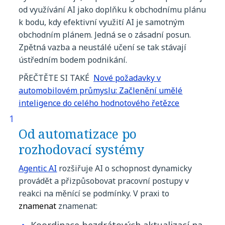
od
využívání
AI
jako
doplňku
k
obchodnímu
plánu
k
bodu
,
kdy
efektivní
využití
AI
je
samotným
obchodním
plánem
.
Jedná
se o
zásadní
posun
.
Zpětná
vazba
a
neustálé
učení
se
tak
stávají
ústředním
bodem
podnikání
.
PŘEČTĚTE SI TAKÉ
Nové požadavky v
automobilovém průmyslu: Začlenění umělé
inteligence do celého hodnotového řetězce
Od
automatizace
po
rozhodovací
systémy
Agent
ic
AI
rozšiřuje
AI o
schopnost
dynamicky
provádět
a
přizpůsobovat
pracovní
postupy
v
reakci
na
měnící
se
podmínky
. V
praxi
to
znamenat
znamenat
:
Koordinace
bezdrátových
aktualizací
na