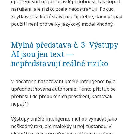
opatření snižují jak pravděpodobnost, tak dopad
narušení, ale riziko zcela neodstraňují. Pokud
zbytkové riziko zůstává nepřijatelné, daný případ
použití není pro velký jazykový model vhodný.
Mylná představa č. 3: Výstupy
AI jsou jen text —
nepředstavují reálné riziko
V počátcích nasazování umělé inteligence byla
upřednostňována autonomie. Tento přístup se
přenesl i do produkčních prostředí, kam však
nepatří.
Výstupy umělé inteligence mohou vypadat jako
neškodný text, ale málokdy u něj zůstanou. V
okamžiku, kdy jsou předány dalšímu systému,