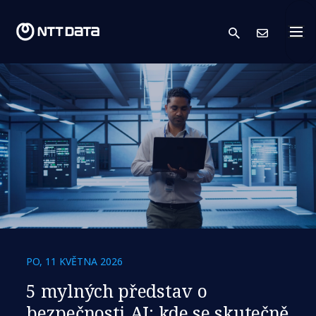
search
Kont
PO, 11 KVĚTNA 2026
5 mylných představ o
bezpečnosti AI: kde se skutečně