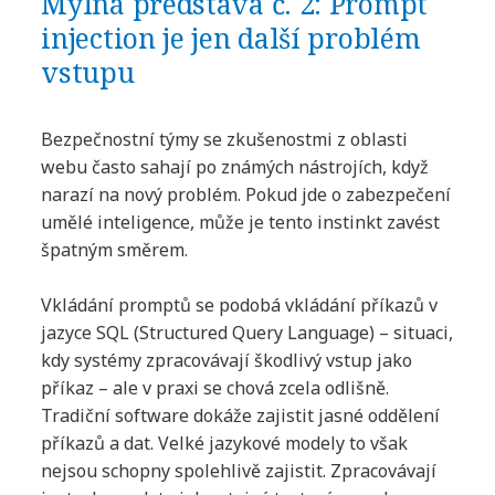
Mylná představa č. 2: Prompt
injection je jen další problém
vstupu
Bezpečnostní týmy se zkušenostmi z oblasti
webu často sahají po známých nástrojích, když
narazí na nový problém. Pokud jde o zabezpečení
umělé inteligence, může je tento instinkt zavést
špatným směrem.
Vkládání promptů se podobá vkládání příkazů v
jazyce SQL (Structured Query Language) – situaci,
kdy systémy zpracovávají škodlivý vstup jako
příkaz – ale v praxi se chová zcela odlišně.
Tradiční software dokáže zajistit jasné oddělení
příkazů a dat. Velké jazykové modely to však
nejsou schopny spolehlivě zajistit. Zpracovávají