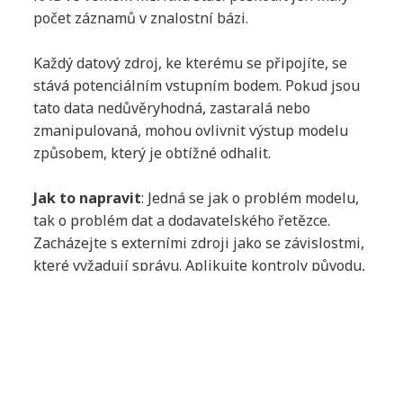
počet záznamů v znalostní bázi.
Každý datový zdroj, ke kterému se připojíte, se
stává potenciálním vstupním bodem. Pokud jsou
tato data nedůvěryhodná, zastaralá nebo
zmanipulovaná, mohou ovlivnit výstup modelu
způsobem, který je obtížné odhalit.
Jak to napravit
: Jedná se jak o problém modelu,
tak o problém dat a dodavatelského řetězce.
Zacházejte s externími zdroji jako se závislostmi,
které vyžadují správu. Aplikujte kontroly původu,
validace, práva zápisu, skenování při načítání,
verzování, oddělení zdrojů a správy změn.
Mylná představa č. 5:
Spravovaná AI znamená, že