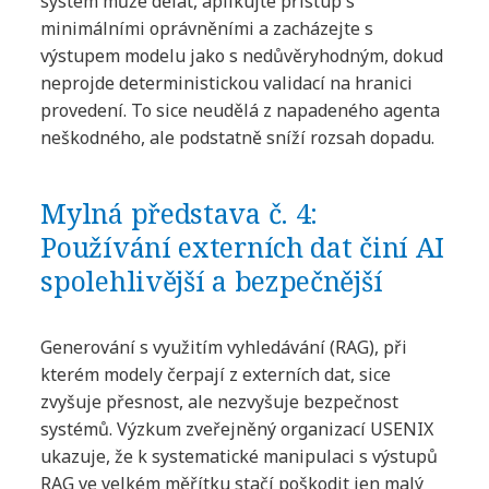
systém může dělat, aplikujte přístup s
minimálními oprávněními a zacházejte s
výstupem modelu jako s nedůvěryhodným, dokud
neprojde deterministickou validací na hranici
provedení. To sice neudělá z napadeného agenta
neškodného, ale podstatně sníží rozsah dopadu.
Mylná představa č. 4:
Používání externích dat činí AI
spolehlivější a bezpečnější
Generování s využitím vyhledávání (RAG), při
kterém modely čerpají z externích dat, sice
zvyšuje přesnost, ale nezvyšuje bezpečnost
systémů. Výzkum zveřejněný organizací USENIX
ukazuje, že k systematické manipulaci s výstupů
RAG ve velkém měřítku stačí poškodit jen malý