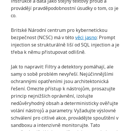
instrukce a data jako stejný textový proud a
provádějí pravděpodobnostní úsudky o tom, co je
co.
Britské Národní centrum pro kybernetickou
bezpečnost (NCSC) má v této
věci jasno
: Prompt
injection se strukturálně liší od SQL injection a je
třeba k němu přistupovat odlišně.
Jak to napravit: Filtry a detektory pomáhají, ale
samy o sobě problém nevyřeší. Nejúčinnějšími
ochrannými opatřeními jsou architektonická
řešení. Omezte přístup k nástrojům, prosazujte
princip nejnižších oprávnění, izolujte
nedůvěryhodný obsah a deterministicky ověřujte
volání nástrojů a parametry. Vyžadujte výslovné
schválení pro citlivé akce, provádějte spouštění v
sandboxu a intenzivně monitorujte. Tato