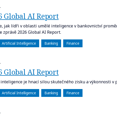
T
6 Global AI Report
e, jak lídři v oblasti umělé inteligence v bankovnictví proměň
ve zprávě 2026 Global AI Report.
Artificial Intelligence
Banking
Finance
T
6 Global AI Report
inteligence je hnací silou skutečného zisku a výkonnosti v po
Artificial Intelligence
Banking
Finance
T