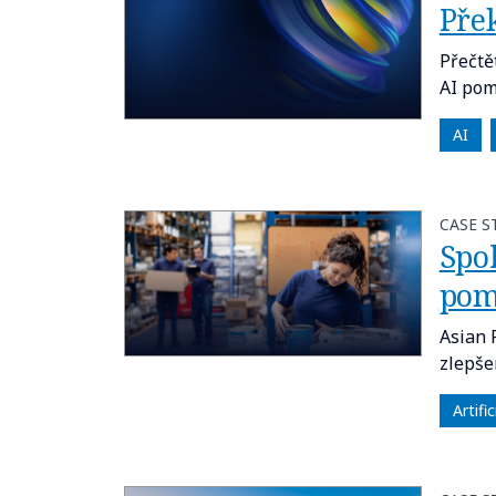
Přek
Přečtě
AI pom
AI
CASE S
Spo
pom
Asian 
zlepše
Artifi