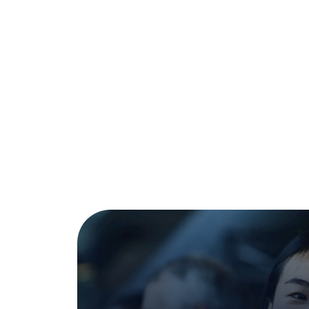
Aut
zal
Hrozby
a reko
AI
Chy
Ofenzi
inteli
AI