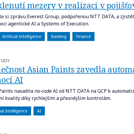
lenutí mezery v realizaci v pojišťo
te si zprávu Everest Group, podpořenou NTT DATA, a zjistět
ocí agentické AI a Systems of Execution.
Artificial Intelligence
Banking
Finance
TUDY
lečnost Asian Paints zavedla autom
ocí AI
Paints nasadila no‑code AI od NTT DATA na GCP k automatiza
ní kvality díky rychlejším a přesnějším kontrolám.
cial Intelligence
AI