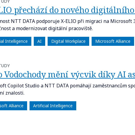
TUDY
LIO přechází do nového digitálního
nost NTT DATA podporuje X-ELIO při migraci na Microsoft 365
nost a modernizovat digitální pracoviště.
cial Intelligence
AI
Digital Workplace
Microsoft Alliance
TUDY
o Vodochody mění výcvik díky AI 
oft Copilot Studio a NTT DATA pomáhají zaměstnancům spole
ní znalosti.
oft Alliance
Artificial Intelligence