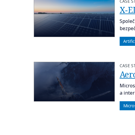
CASE S
X-E
Společ
bezpeč
Artifi
CASE S
Aer
Micros
a inter
Micros