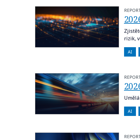
REPOR
202
Zjistět
rizik, 
AI
REPOR
202
Umělá 
AI
REPOR