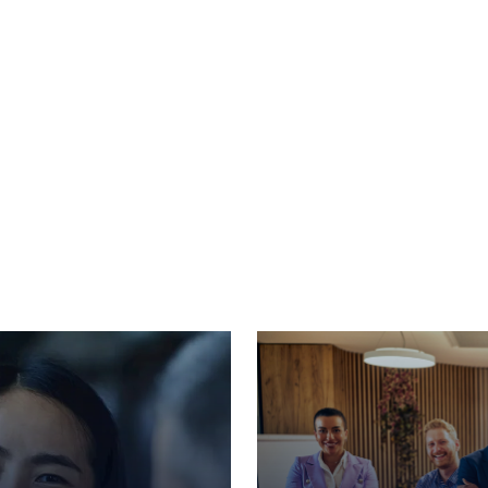
onomní služby bezpečnostního oper
ožené na Cisco Splunk
 zvládnete během několika minut, nikoli hodin. Agentní um
nstruuje cesty útoku.
Artificial Intelligence
třejší útočné zabezpečení s umělou 
vní zabezpečení jako služba společnosti NTT DATA kombin
gencí s testováním vedeným odborníky.
Artificial Intelligence