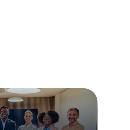
ačního centra (SOC)
ělá inteligence paralelně zkoumá výstrahy
inteligencí
uje automatizaci řízenou umělou